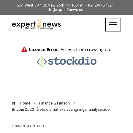
251 West 57th St. New York, NY 10019. | +1-212-975-4321 |
info@expert2news.com
Home
Finance & Fintech
Bitcoin 2023: årets dramatiska svängningar analyserade
FINANCE & FINTECH