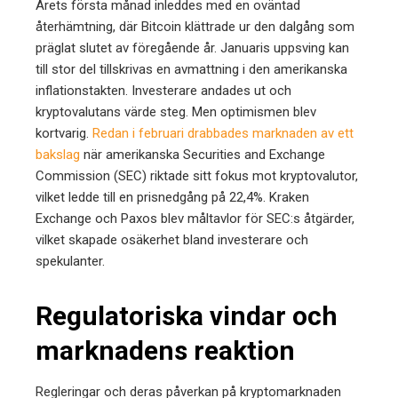
Årets första månad inleddes med en oväntad
återhämtning, där Bitcoin klättrade ur den dalgång som
präglat slutet av föregående år. Januaris uppsving kan
till stor del tillskrivas en avmattning i den amerikanska
inflationstakten. Investerare andades ut och
kryptovalutans värde steg. Men optimismen blev
kortvarig.
Redan i februari drabbades marknaden av ett
bakslag
när amerikanska Securities and Exchange
Commission (SEC) riktade sitt fokus mot kryptovalutor,
vilket ledde till en prisnedgång på 22,4%. Kraken
Exchange och Paxos blev måltavlor för SEC:s åtgärder,
vilket skapade osäkerhet bland investerare och
spekulanter.
Regulatoriska vindar och
marknadens reaktion
Regleringar och deras påverkan på kryptomarknaden