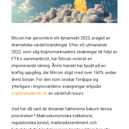
edIn
erest
mbleupon
Bitcoin har genomlevt ett dynamiskt 2023, präglat av
dramatiska värdeförändringar. Efter ett utmanande
l
2022, som såg kryptomarknadens skakningar till följd av
FTX:s sammanbrott, har Bitcoin noterat en
imponerande ökning. Årets handel har bjudit på en
kraftig uppgång, där Bitcoin stigit med över 160% sedan
årets början. För den som önskar fördjupa sig
ytterligare i kryptovärldens svängningar erbjuder
cryptoakademin.se
en värdefull resurs.
Vad har då varit de drivande faktorerna bakom dessa
prisrörelser? Makroekonomiska indikatorer,
regulatoriska beslut, marknadssentiment och